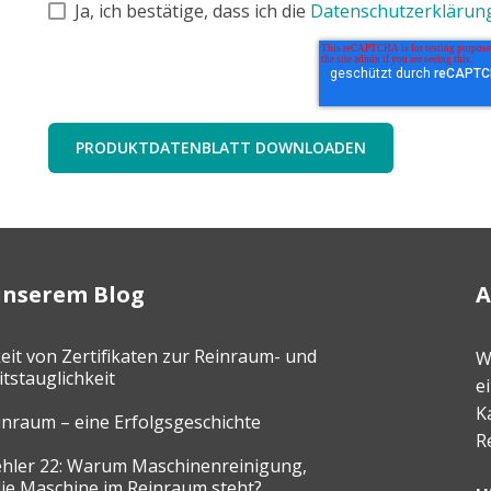
Ja, ich bestätige, dass ich die
Datenschutzerklärun
unserem Blog
A
eit von Zertifikaten zur Reinraum- und
W
tstauglichkeit
e
K
inraum – eine Erfolgsgeschichte
R
hler 22: Warum Maschinenreinigung,
ie Maschine im Reinraum steht?